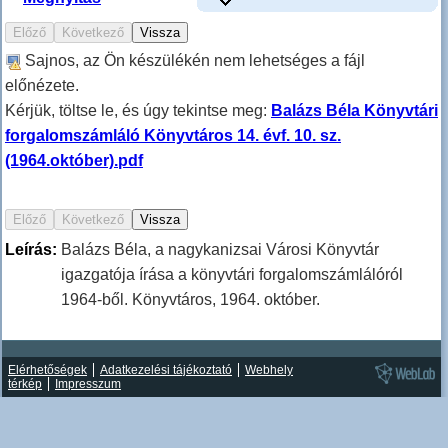
Sajnos, az Ön készülékén nem lehetséges a fájl
előnézete.
Kérjük, töltse le, és úgy tekintse meg:
Balázs Béla Könyvtári
forgalomszámláló Könyvtáros 14. évf. 10. sz.
(1964.október).pdf
Leírás:
Balázs Béla, a nagykanizsai Városi Könyvtár
igazgatója írása a könyvtári forgalomszámlálóról
1964-ből. Könyvtáros, 1964. október.
Elérhetőségek
Adatkezelési tájékoztató
Webhely
térkép
Impresszum