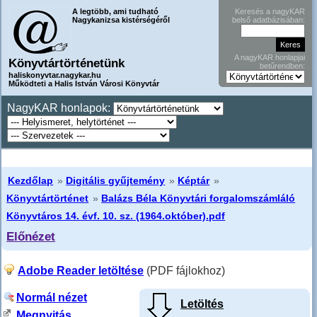
A legtöbb, ami tudható
Keresés a nagyKAR
Nagykanizsa kistérségéről
belső adatbázisában:
A nagyKAR honlapjai
Könyvtártörténetünk
betűrendben:
haliskonyvtar.nagykar.hu
Működteti a Halis István Városi Könyvtár
NagyKAR honlapok:
Kezdőlap
»
Digitális gyűjtemény
»
Képtár
»
Könyvtártörténet
»
Balázs Béla Könyvtári forgalomszámláló
Könyvtáros 14. évf. 10. sz. (1964.október).pdf
Előnézet
Adobe Reader letöltése
(PDF fájlokhoz)
Normál nézet
Letöltés
Megnyitás